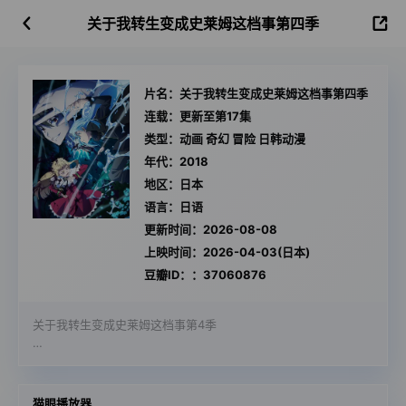
关于我转生变成史莱姆这档事第四季
片名：
关于我转生变成史莱姆这档事第四季
连载：
更新至第17集
类型：
动画
奇幻
冒险
日韩动漫
年代：
2018
地区：
日本
语言：
日语
更新时间：
2026-08-08
上映时间：
2026-04-03(日本)
豆瓣ID：：
37060876
关于我转生变成史莱姆这档事第4季
…
猫眼播放器