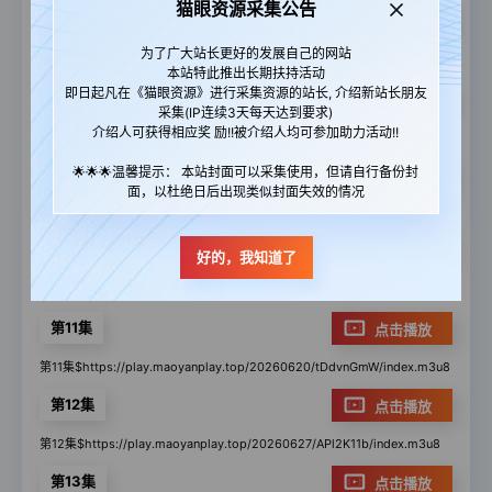
猫眼资源采集公告
第07集
点击播放
为了广大站长更好的发展自己的网站
第07集$https://play.maoyanplay.top/20260523/cBHWrDJ8/index.m3u8
本站特此推出长期扶持活动
即日起凡在《猫眼资源》进行采集资源的站长, 介绍新站长朋友
第08集
点击播放
采集(IP连续3天每天达到要求)
介绍人可获得相应奖 励!!被介绍人均可参加助力活动!!
第08集$https://play.maoyanplay.top/20260530/DnW1vJoF/index.m3u8
🌟🌟🌟温馨提示： 本站封面可以采集使用，但请自行备份封
第09集
点击播放
面，以杜绝日后出现类似封面失效的情况
第09集$https://play.maoyanplay.top/20260606/EtlNOBVC/index.m3u8
第10集
点击播放
好的，我知道了
第10集$https://play.maoyanplay.top/20260613/wnSszKiH/index.m3u8
第11集
点击播放
第11集$https://play.maoyanplay.top/20260620/tDdvnGmW/index.m3u8
第12集
点击播放
第12集$https://play.maoyanplay.top/20260627/APl2K11b/index.m3u8
第13集
点击播放