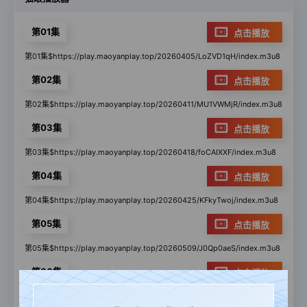
第01集
点击播放
第01集$https://play.maoyanplay.top/20260405/LoZVD1qH/index.m3u8
第02集
点击播放
第02集$https://play.maoyanplay.top/20260411/MU1VWMjR/index.m3u8
第03集
点击播放
第03集$https://play.maoyanplay.top/20260418/foCAIXXF/index.m3u8
第04集
点击播放
第04集$https://play.maoyanplay.top/20260425/KFkyTwoj/index.m3u8
第05集
点击播放
第05集$https://play.maoyanplay.top/20260509/J0Qp0aeS/index.m3u8
第06集
点击播放
第06集$https://play.maoyanplay.top/20260516/XFpJJB98/index.m3u8