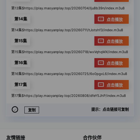
第13集$https://play.maoyanplay.top/20260704/Iju8b39n/index.m3u8
第14集
点击播放
第14集$https://play.maoyanplay.top/20260711/tJotshf3/index.m3u8
第15集
点击播放
第15集$https://play.maoyanplay.top/20260718/wxVqhqMX/index.m3u8
第16集
点击播放
第16集$https://play.maoyanplay.top/20260725/6o0pgxL6/index.m3u8
第17集
点击播放
第17集$https://play.maoyanplay.top/20260808/dfeY5JhP/index.m3u8
提示：点击链接可复制
复制
友情链接
合作伙伴