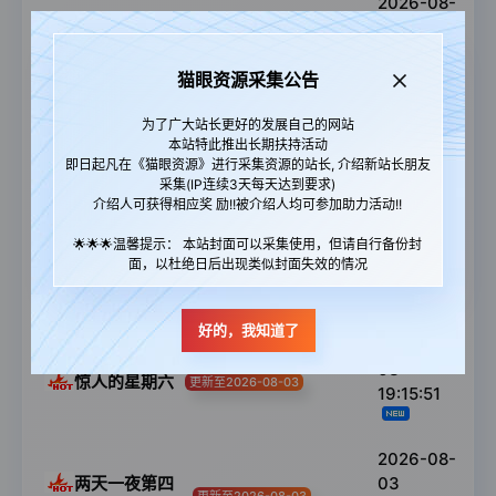
2026-08-
一万元舞台
04
更新至2026-08-04
2026
19:46:27
猫眼资源采集公告
2026-08-
为了广大站长更好的发展自己的网站
忙忙碌碌寻宝
04
本站特此推出长期扶持活动
更新至2026-08-04
藏·双人成行季
14:34:24
即日起凡在《猫眼资源》进行采集资源的站长, 介绍新站长朋友
采集(IP连续3天每天达到要求)
介绍人可获得相应奖 励!!被介绍人均可参加助力活动!!
2026-08-
🌟🌟🌟温馨提示： 本站封面可以采集使用，但请自行备份封
04
面，以杜绝日后出现类似封面失效的情况
开讲啦
更新至2026-08-04
13:45:01
好的，我知道了
2026-08-
03
惊人的星期六
更新至2026-08-03
19:15:51
2026-08-
两天一夜第四
03