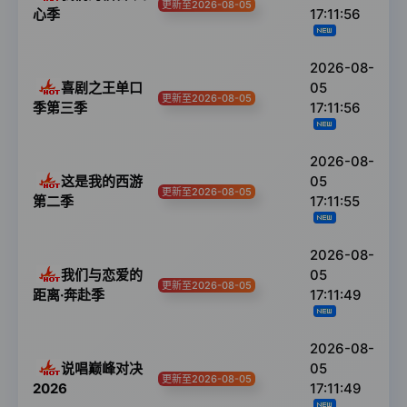
更新至2026-08-05
心季
17:11:56
2026-08-
喜剧之王单口
05
更新至2026-08-05
季第三季
17:11:56
2026-08-
这是我的西游
05
更新至2026-08-05
第二季
17:11:55
2026-08-
我们与恋爱的
05
更新至2026-08-05
距离·奔赴季
17:11:49
2026-08-
说唱巅峰对决
05
更新至2026-08-05
2026
17:11:49