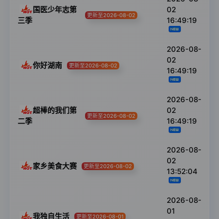
国医少年志第
02
更新至2026-08-02
三季
16:49:19
2026-08-
02
你好湖南
更新至2026-08-02
16:49:19
2026-08-
超棒的我们第
02
更新至2026-08-02
二季
16:49:19
2026-08-
02
家乡美食大赛
更新至2026-08-02
13:52:04
2026-08-
01
我独自生活
更新至2026-08-01