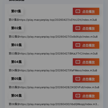
第01集
点击播放
第01集$https://play.maoyanplay.top/20260427/xSYoU2tt/index.m3u8
第02集
点击播放
第02集$https://play.maoyanplay.top/20260427/Ox8dXsjk/index.m3u8
第03集
点击播放
第03集$https://play.maoyanplay.top/20260427/BKaLF7rC/index.m3u8
第04集
点击播放
第04集$https://play.maoyanplay.top/20260427/IfaFWeoo/index.m3u8
第05集
点击播放
第05集$https://play.maoyanplay.top/20260428/2KGDVFs8/index.m3u8
第06集
点击播放
第06集$https://play.maoyanplay.top/20260430/VbdQWoqq/index.m3u8