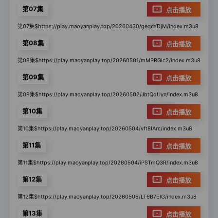
第07集
点击播放
第07集$https://play.maoyanplay.top/20260430/gegcYDjM/index.m3u8
第08集
点击播放
第08集$https://play.maoyanplay.top/20260501/mMPRGlc2/index.m3u8
第09集
点击播放
第09集$https://play.maoyanplay.top/20260502/JbtQqUyn/index.m3u8
第10集
点击播放
第10集$https://play.maoyanplay.top/20260504/vft8IArc/index.m3u8
第11集
点击播放
第11集$https://play.maoyanplay.top/20260504/iPSTmQ3R/index.m3u8
第12集
点击播放
第12集$https://play.maoyanplay.top/20260505/LT6B7ElG/index.m3u8
第13集
点击播放