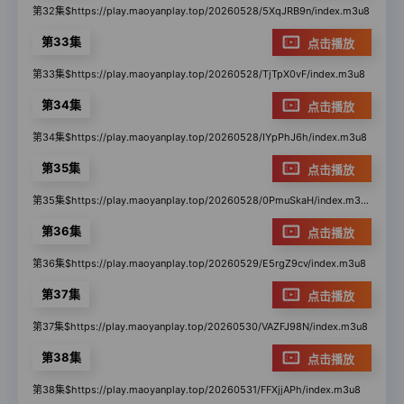
第32集$https://play.maoyanplay.top/20260528/5XqJRB9n/index.m3u8
第33集
点击播放
第33集$https://play.maoyanplay.top/20260528/TjTpX0vF/index.m3u8
第34集
点击播放
第34集$https://play.maoyanplay.top/20260528/IYpPhJ6h/index.m3u8
第35集
点击播放
第35集$https://play.maoyanplay.top/20260528/0PmuSkaH/index.m3u8
第36集
点击播放
第36集$https://play.maoyanplay.top/20260529/E5rgZ9cv/index.m3u8
第37集
点击播放
第37集$https://play.maoyanplay.top/20260530/VAZFJ98N/index.m3u8
第38集
点击播放
第38集$https://play.maoyanplay.top/20260531/FFXjjAPh/index.m3u8