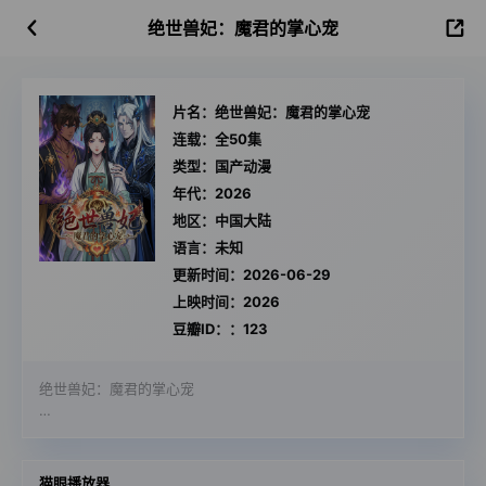
绝世兽妃：魔君的掌心宠
片名：
绝世兽妃：魔君的掌心宠
连载：
全50集
类型：
国产动漫
年代：
2026
地区：
中国大陆
语言：
未知
更新时间：
2026-06-29
上映时间：
2026
豆瓣ID：：
123
绝世兽妃：魔君的掌心宠
…
猫眼播放器