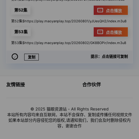
第52集
点击播放
第52集$https://play.maoyanplay.top/20260801/yJUesQH2/index.m3u8
第53集
点击播放
第53集$https://play.maoyanplay.top/20260802/GK8BOPir/index.m3u8
提示：点击链接可复制
复制
友情链接
合作伙伴
© 2025 猫眼资源站 - All Rights Reserved
本站所有内容均来自互联网，本站不会保存、复制或传播任何视频文件
如果本站部分内容侵犯您的版权,请通知我们，我们会及时删除侵权内
容，谢谢合作