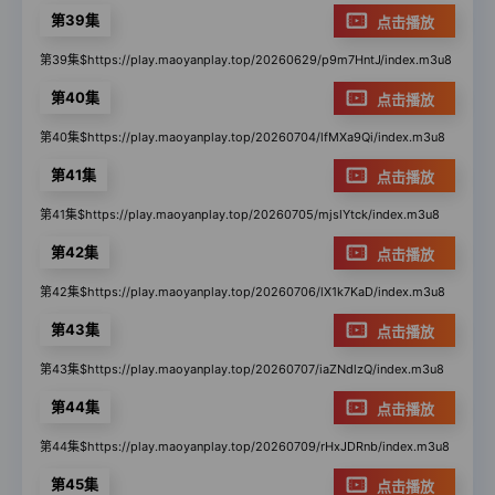
第39集
点击播放
第39集$https://play.maoyanplay.top/20260629/p9m7HntJ/index.m3u8
第40集
点击播放
第40集$https://play.maoyanplay.top/20260704/lfMXa9Qi/index.m3u8
第41集
点击播放
第41集$https://play.maoyanplay.top/20260705/mjslYtck/index.m3u8
第42集
点击播放
第42集$https://play.maoyanplay.top/20260706/lX1k7KaD/index.m3u8
第43集
点击播放
第43集$https://play.maoyanplay.top/20260707/iaZNdlzQ/index.m3u8
第44集
点击播放
第44集$https://play.maoyanplay.top/20260709/rHxJDRnb/index.m3u8
第45集
点击播放