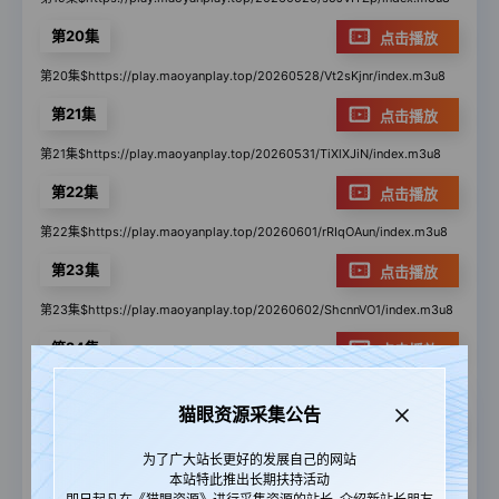
第20集
点击播放
第20集$https://play.maoyanplay.top/20260528/Vt2sKjnr/index.m3u8
第21集
点击播放
第21集$https://play.maoyanplay.top/20260531/TiXlXJiN/index.m3u8
第22集
点击播放
第22集$https://play.maoyanplay.top/20260601/rRIqOAun/index.m3u8
第23集
点击播放
第23集$https://play.maoyanplay.top/20260602/ShcnnVO1/index.m3u8
第24集
点击播放
第24集$https://play.maoyanplay.top/20260603/joFKmsCV/index.m3u8
猫眼资源采集公告
第25集
点击播放
为了广大站长更好的发展自己的网站
第25集$https://play.maoyanplay.top/20260604/Rp7eWQnO/index.m3u8
本站特此推出长期扶持活动