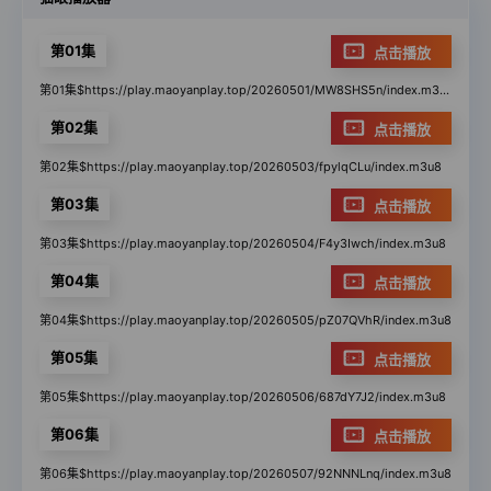
第01集
点击播放
第01集$https://play.maoyanplay.top/20260501/MW8SHS5n/index.m3u8
第02集
点击播放
第02集$https://play.maoyanplay.top/20260503/fpylqCLu/index.m3u8
第03集
点击播放
第03集$https://play.maoyanplay.top/20260504/F4y3Iwch/index.m3u8
第04集
点击播放
第04集$https://play.maoyanplay.top/20260505/pZ07QVhR/index.m3u8
第05集
点击播放
第05集$https://play.maoyanplay.top/20260506/687dY7J2/index.m3u8
第06集
点击播放
第06集$https://play.maoyanplay.top/20260507/92NNNLnq/index.m3u8