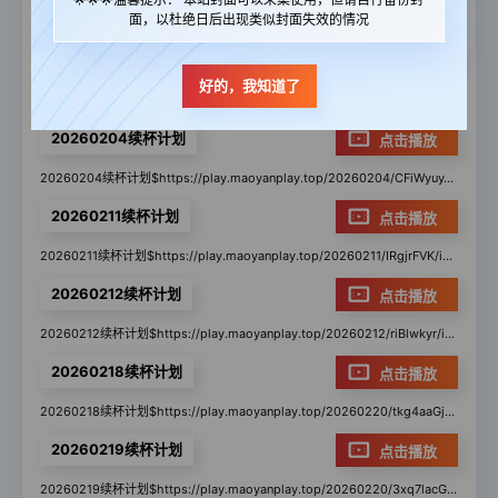
面，以杜绝日后出现类似封面失效的情况
20260121(第5期)$https://play.maoyanplay.top/20260121/AeYiNXhB/index.m3u8
20260128续杯计划
点击播放
好的，我知道了
20260128续杯计划$https://play.maoyanplay.top/20260128/SQwz0I8m/index.m3u8
20260204续杯计划
点击播放
20260204续杯计划$https://play.maoyanplay.top/20260204/CFiWyuyJ/index.m3u8
20260211续杯计划
点击播放
20260211续杯计划$https://play.maoyanplay.top/20260211/IRgjrFVK/index.m3u8
20260212续杯计划
点击播放
20260212续杯计划$https://play.maoyanplay.top/20260212/riBlwkyr/index.m3u8
20260218续杯计划
点击播放
20260218续杯计划$https://play.maoyanplay.top/20260220/tkg4aaGj/index.m3u8
20260219续杯计划
点击播放
20260219续杯计划$https://play.maoyanplay.top/20260220/3xq7lacG/index.m3u8