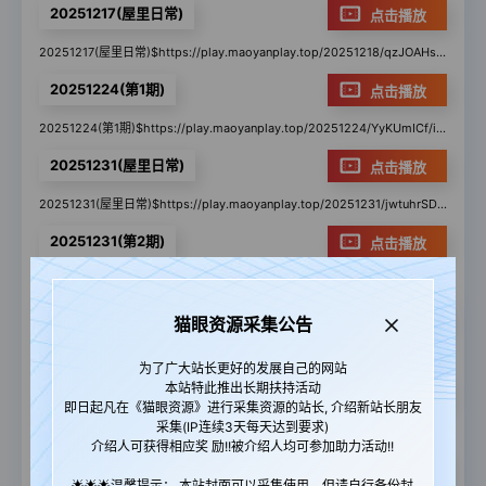
20251217(屋里日常)
点击播放
20251217(屋里日常)$https://play.maoyanplay.top/20251218/qzJOAHsy/index.m3u8
20251224(第1期)
点击播放
20251224(第1期)$https://play.maoyanplay.top/20251224/YyKUmICf/index.m3u8
20251231(屋里日常)
点击播放
20251231(屋里日常)$https://play.maoyanplay.top/20251231/jwtuhrSD/index.m3u8
20251231(第2期)
点击播放
20251231(第2期)$https://play.maoyanplay.top/20251231/jiScbj6j/index.m3u8
20260107(第3期)
点击播放
猫眼资源采集公告
20260107(第3期)$https://play.maoyanplay.top/20260107/CgGMIVPh/index.m3u8
为了广大站长更好的发展自己的网站
本站特此推出长期扶持活动
20260114(第4期)
点击播放
即日起凡在《猫眼资源》进行采集资源的站长, 介绍新站长朋友
采集(IP连续3天每天达到要求)
20260114(第4期)$https://play.maoyanplay.top/20260114/nLLdd135/index.m3u8
介绍人可获得相应奖 励!!被介绍人均可参加助力活动!!
20260121(第5期)
点击播放
🌟🌟🌟温馨提示： 本站封面可以采集使用，但请自行备份封