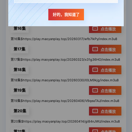
第15集
点击播放
好的，我知道了
第15集$https://play.maoyanplay.top/20260310/GSdNzJCf/index.m3u8
第16集
点击播放
第16集$https://play.maoyanplay.top/20260317/wfb7lkPy/index.m3u8
第17集
点击播放
第17集$https://play.maoyanplay.top/20260323/x31g36HO/index.m3u8
第18集
点击播放
第18集$https://play.maoyanplay.top/20260330/l0LM9kjg/index.m3u8
第19集
点击播放
第19集$https://play.maoyanplay.top/20260406/V9qeaTAJ/index.m3u8
第20集
点击播放
第20集$https://play.maoyanplay.top/20260414/gi84nJWU/index.m3u8
第21集