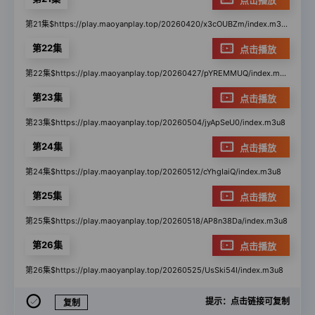
点击播放
第21集$https://play.maoyanplay.top/20260420/x3cOUBZm/index.m3u8
第22集
点击播放
第22集$https://play.maoyanplay.top/20260427/pYREMMUQ/index.m3u8
第23集
点击播放
第23集$https://play.maoyanplay.top/20260504/jyApSeU0/index.m3u8
第24集
点击播放
第24集$https://play.maoyanplay.top/20260512/cYhgIaiQ/index.m3u8
第25集
点击播放
第25集$https://play.maoyanplay.top/20260518/AP8n38Da/index.m3u8
第26集
点击播放
第26集$https://play.maoyanplay.top/20260525/UsSki54I/index.m3u8
提示：点击链接可复制
复制