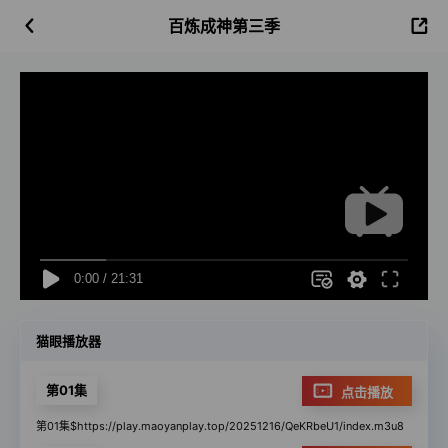
百炼成神第三季
猫眼播放器
第01集
点击播放
第01集$https://play.maoyanplay.top/20251216/QeKRbeU1/index.m3u8