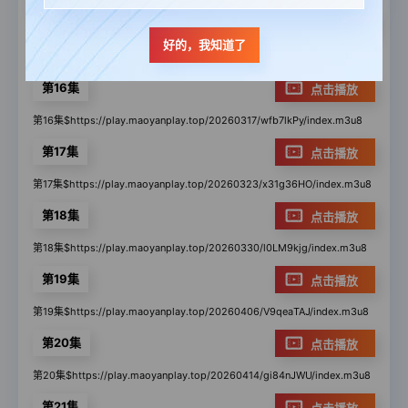
第15集
点击播放
好的，我知道了
第15集$https://play.maoyanplay.top/20260310/GSdNzJCf/index.m3u8
第16集
点击播放
第16集$https://play.maoyanplay.top/20260317/wfb7lkPy/index.m3u8
第17集
点击播放
第17集$https://play.maoyanplay.top/20260323/x31g36HO/index.m3u8
第18集
点击播放
第18集$https://play.maoyanplay.top/20260330/l0LM9kjg/index.m3u8
第19集
点击播放
第19集$https://play.maoyanplay.top/20260406/V9qeaTAJ/index.m3u8
第20集
点击播放
第20集$https://play.maoyanplay.top/20260414/gi84nJWU/index.m3u8
第21集