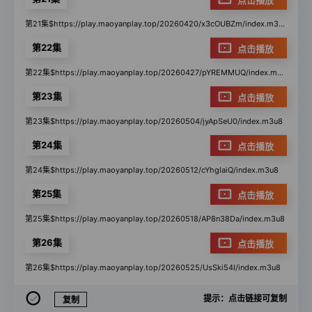
点击播放
第21集$https://play.maoyanplay.top/20260420/x3cOUBZm/index.m3u8
第22集
点击播放
第22集$https://play.maoyanplay.top/20260427/pYREMMUQ/index.m3u8
第23集
点击播放
第23集$https://play.maoyanplay.top/20260504/jyApSeU0/index.m3u8
第24集
点击播放
第24集$https://play.maoyanplay.top/20260512/cYhgIaiQ/index.m3u8
第25集
点击播放
第25集$https://play.maoyanplay.top/20260518/AP8n38Da/index.m3u8
第26集
点击播放
第26集$https://play.maoyanplay.top/20260525/UsSki54I/index.m3u8
提示：点击链接可复制
复制